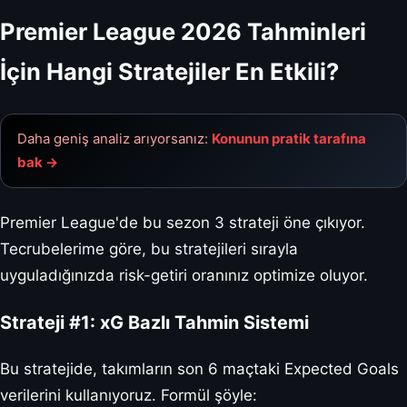
Premier League 2026 Tahminleri
İçin Hangi Stratejiler En Etkili?
Daha geniş analiz arıyorsanız:
Konunun pratik tarafına
bak →
Premier League'de bu sezon 3 strateji öne çıkıyor.
Tecrubelerime göre, bu stratejileri sırayla
uyguladığınızda risk-getiri oranınız optimize oluyor.
Strateji #1: xG Bazlı Tahmin Sistemi
Bu stratejide, takımların son 6 maçtaki Expected Goals
verilerini kullanıyoruz. Formül şöyle: