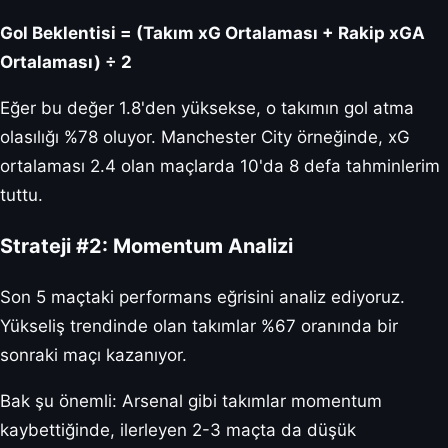
Gol Beklentisi = (Takım xG Ortalaması + Rakip xGA
Ortalaması) ÷ 2
Eğer bu değer 1.8'den yüksekse, o takımın gol atma
olasılığı %78 oluyor. Manchester City örneğinde, xG
ortalaması 2.4 olan maçlarda 10'da 8 defa tahminlerim
tuttu.
Strateji #2: Momentum Analizi
Son 5 maçtaki performans eğrisini analiz ediyoruz.
Yükseliş trendinde olan takımlar %67 oranında bir
sonraki maçı kazanıyor.
Bak şu önemli: Arsenal gibi takımlar momentum
kaybettiğinde, ilerleyen 2-3 maçta da düşük