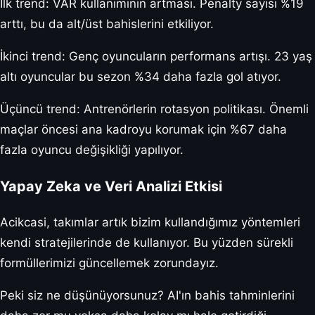
İlk trend: VAR kullanımının artması. Penalty sayısı %19
arttı, bu da alt/üst bahislerini etkiliyor.
İkinci trend: Genç oyuncuların performans artışı. 23 yaş
altı oyuncular bu sezon %34 daha fazla gol atıyor.
Üçüncü trend: Antrenörlerin rotasyon politikası. Önemli
maçlar öncesi ana kadroyu korumak için %67 daha
fazla oyuncu değişikliği yapılıyor.
Yapay Zeka ve Veri Analizi Etkisi
Acikcasi, takımlar artık bizim kullandığımız yöntemleri
kendi stratejilerinde de kullanıyor. Bu yüzden sürekli
formüllerimizi güncellemek zorundayız.
Peki siz ne düşünüyorsunuz? AI'ın bahis tahminlerini