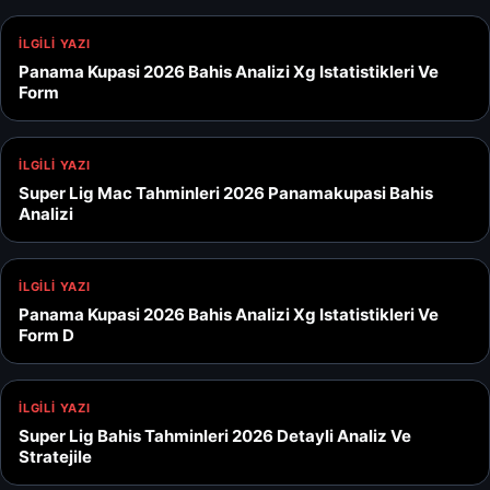
İLGILI YAZI
Panama Kupasi 2026 Bahis Analizi Xg Istatistikleri Ve
Form
İLGILI YAZI
Super Lig Mac Tahminleri 2026 Panamakupasi Bahis
Analizi
İLGILI YAZI
Panama Kupasi 2026 Bahis Analizi Xg Istatistikleri Ve
Form D
İLGILI YAZI
Super Lig Bahis Tahminleri 2026 Detayli Analiz Ve
Stratejile