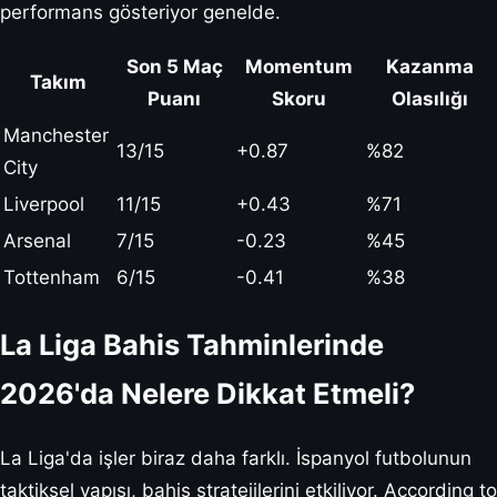
performans gösteriyor genelde.
Son 5 Maç
Momentum
Kazanma
Takım
Puanı
Skoru
Olasılığı
Manchester
13/15
+0.87
%82
City
Liverpool
11/15
+0.43
%71
Arsenal
7/15
-0.23
%45
Tottenham
6/15
-0.41
%38
La Liga Bahis Tahminlerinde
2026'da Nelere Dikkat Etmeli?
La Liga'da işler biraz daha farklı. İspanyol futbolunun
taktiksel yapısı, bahis stratejilerini etkiliyor. According to