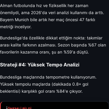
Alman futbolunda hız ve fiziksellik her zaman
önemliydi, ama 2026'da veri analizi kullanımı da arttı.
Bayern Munich bile artık her maç öncesi 47 farklı
metriği inceliyor.
Bundesliga'da özellikle dikkat ettiğim nokta: takımlar
arası kalite farkının azalması. Sezon başında %67 olan
favorilerin kazanma oranı, şu an %59'a düştü.
Strateji #4: Yüksek Tempo Analizi
Bundesliga maçlarında tempometre kullanıyorum.
Yüksek tempolu maçlarda (dakikada 0.8+ gol
beklentisi) karşılıklı gol oranı %84'e çıkıyor.
ℹ️
ÖNEMLI BILGI