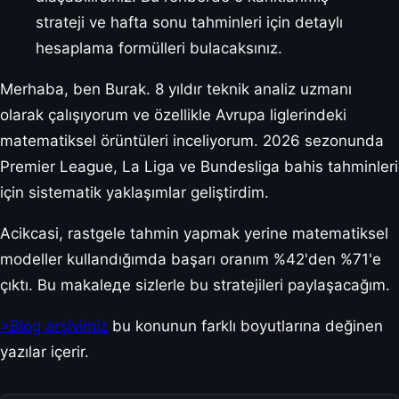
strateji ve hafta sonu tahminleri için detaylı
hesaplama formülleri bulacaksınız.
Merhaba, ben Burak. 8 yıldır teknik analiz uzmanı
olarak çalışıyorum ve özellikle Avrupa liglerindeki
matematiksel örüntüleri inceliyorum. 2026 sezonunda
Premier League, La Liga ve Bundesliga bahis tahminleri
için sistematik yaklaşımlar geliştirdim.
Acikcasi, rastgele tahmin yapmak yerine matematiksel
modeller kullandığımda başarı oranım %42'den %71'e
çıktı. Bu makaleде sizlerle bu stratejileri paylaşacağım.
>Blog arşivimiz
bu konunun farklı boyutlarına değinen
yazılar içerir.