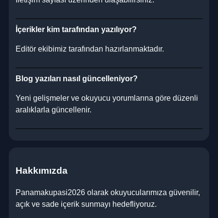
İçerikler kim tarafından yazılıyor?
Editör ekibimiz tarafından hazırlanmaktadır.
Blog yazıları nasıl güncelleniyor?
Yeni gelişmeler ve okuyucu yorumlarına göre düzenli
aralıklarla güncellenir.
Hakkımızda
Panamakupasi2026 olarak okuyucularımıza güvenilir,
açık ve sade içerik sunmayı hedefliyoruz.