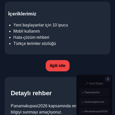
İçeriklerimiz
Yeni başlayanlar için 10 ipucu
Mobil kullanım
Hata-çözüm rehberi
Türkçe terimler sözlüğü
ilgili site
×
🔗 Hızlı Erişim
Detaylı rehber
→ Paparabahis
→ Casinoeglencesi
Panamakupasi2026 kapsamında resmi ve doğru
→ Brezilyakupasi2026
bilgiyi sunmayı amaçlıyoruz.