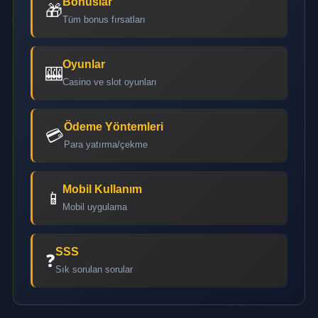
Bonuslar
🎁
Tüm bonus fırsatları
Oyunlar
🎰
Casino ve slot oyunları
Ödeme Yöntemleri
💳
Para yatırma/çekme
Mobil Kullanım
📱
Mobil uygulama
SSS
❓
Sık sorulan sorular