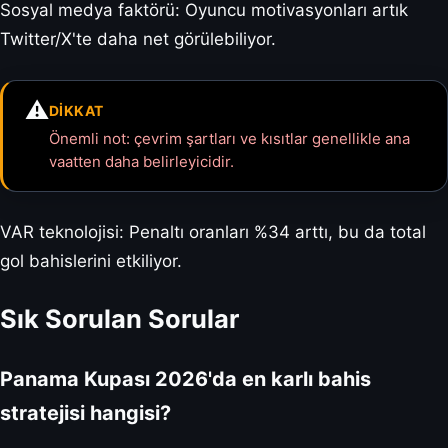
Sosyal medya faktörü: Oyuncu motivasyonları artık
Twitter/X'te daha net görülebiliyor.
⚠️
DIKKAT
Önemli not: çevrim şartları ve kısıtlar genellikle ana
vaatten daha belirleyicidir.
VAR teknolojisi: Penaltı oranları %34 arttı, bu da total
gol bahislerini etkiliyor.
Sık Sorulan Sorular
Panama Kupası 2026'da en karlı bahis
stratejisi hangisi?