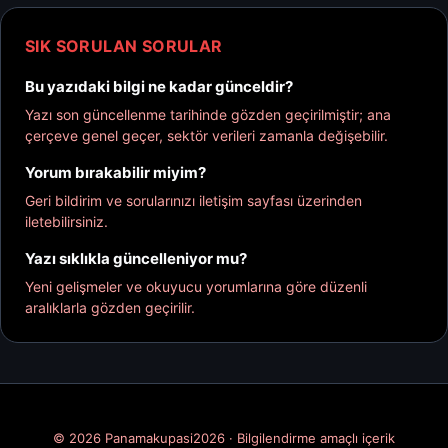
SIK SORULAN SORULAR
Bu yazıdaki bilgi ne kadar günceldir?
Yazı son güncellenme tarihinde gözden geçirilmiştir; ana
çerçeve genel geçer, sektör verileri zamanla değişebilir.
Yorum bırakabilir miyim?
Geri bildirim ve sorularınızı iletişim sayfası üzerinden
iletebilirsiniz.
Yazı sıklıkla güncelleniyor mu?
Yeni gelişmeler ve okuyucu yorumlarına göre düzenli
aralıklarla gözden geçirilir.
© 2026 Panamakupasi2026 · Bilgilendirme amaçlı içerik