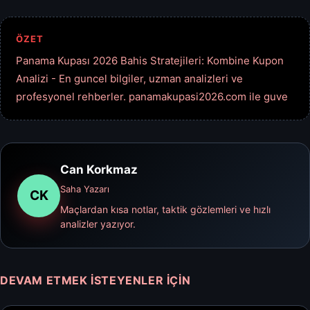
ÖZET
Panama Kupası 2026 Bahis Stratejileri: Kombine Kupon
Analizi - En guncel bilgiler, uzman analizleri ve
profesyonel rehberler. panamakupasi2026.com ile guve
Can Korkmaz
Saha Yazarı
CK
Maçlardan kısa notlar, taktik gözlemleri ve hızlı
analizler yazıyor.
DEVAM ETMEK ISTEYENLER IÇIN