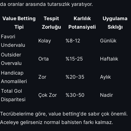
da oranlar arasında tutarsızlık yaratıyor.
Value Betting
Tespit
Karlılık
Uygulama
Tipi
Zorluğu
Potansiyeli
Sıklığı
Favori
Kolay
%8-12
Günlük
Undervalu
Outsider
Orta
%15-25
Haftalık
Overvalu
Handicap
Zor
%20-35
Aylık
Anomalileri
Total Gol
Çok Zor
%30-50
Nadir
Disparitesi
Tecrübelerime göre, value betting'de sabır çok önemli.
Aceleye gelirseniz normal bahisten farkı kalmaz.