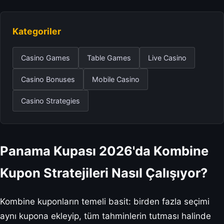
Kategoriler
Casino Games
Table Games
Live Casino
Casino Bonuses
Mobile Casino
Casino Strategies
Panama Kupası 2026'da Kombine
Kupon Stratejileri Nasıl Çalışıyor?
Kombine kuponların temeli basit: birden fazla seçimi
aynı kupona ekleyip, tüm tahminlerin tutması halinde