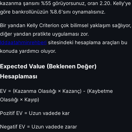
kazanma şansını %55 görüyorsunuz, oran 2.20. Kelly'ye
göre bankrollünüzün %8.6'sını oynamalısınız.
Bir yandan Kelly Criterion çok bilimsel yaklaşım sağlıyor,
diğer yandan pratikte uygulaması zor.
Iddaatahminrehberi
sitesindeki hesaplama araçları bu
konuda yardımcı oluyor.
Expected Value (Beklenen Değer)
Hesaplaması
EV = (Kazanma Olasılığı × Kazanç) - (Kaybetme
Olasılığı × Kayıp)
Pozitif EV = Uzun vadede kar
Negatif EV = Uzun vadede zarar