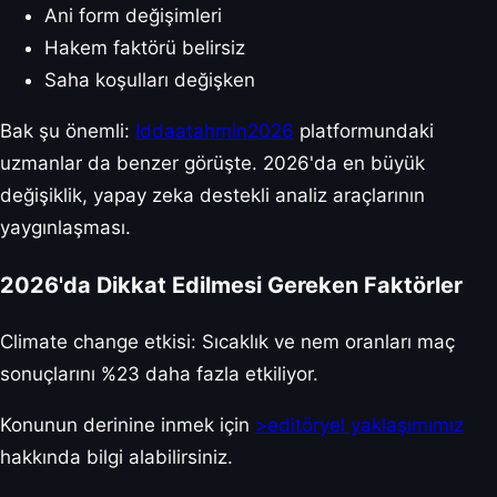
Ani form değişimleri
Hakem faktörü belirsiz
Saha koşulları değişken
Bak şu önemli:
Iddaatahmin2026
platformundaki
uzmanlar da benzer görüşte. 2026'da en büyük
değişiklik, yapay zeka destekli analiz araçlarının
yaygınlaşması.
2026'da Dikkat Edilmesi Gereken Faktörler
Climate change etkisi: Sıcaklık ve nem oranları maç
sonuçlarını %23 daha fazla etkiliyor.
Konunun derinine inmek için
>editöryel yaklaşımımız
hakkında bilgi alabilirsiniz.