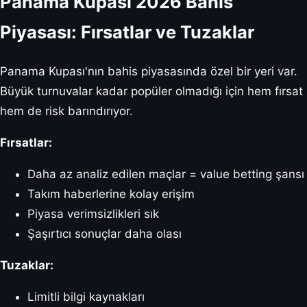
Panama Kupası 2026 Bahis
Piyasası: Fırsatlar ve Tuzaklar
Panama Kupası'nın bahis piyasasında özel bir yeri var.
Büyük turnuvalar kadar popüler olmadığı için hem fırsat
hem de risk barındırıyor.
Fırsatlar:
Daha az analiz edilen maçlar = value betting şansı
Takım haberlerine kolay erişim
Piyasa verimsizlikleri sık
Şaşırtıcı sonuçlar daha olası
Tuzaklar:
Limitli bilgi kaynakları