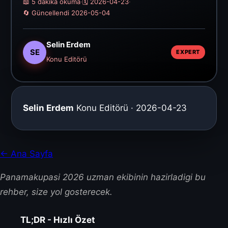
📖 5 dakika okuma
·
🗓️ 2026-04-23
·
🔄 Güncellendi 2026-05-04
Selin Erdem
SE
EXPERT
Konu Editörü
Selin Erdem
Konu Editörü · 2026-04-23
← Ana Sayfa
Panamakupasi 2026 uzman ekibinin hazirladigi bu
rehber, size yol gosterecek.
TL;DR - Hızlı Özet