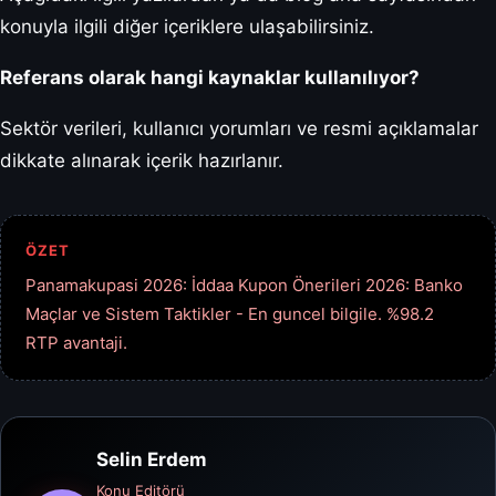
konuyla ilgili diğer içeriklere ulaşabilirsiniz.
Referans olarak hangi kaynaklar kullanılıyor?
Sektör verileri, kullanıcı yorumları ve resmi açıklamalar
dikkate alınarak içerik hazırlanır.
ÖZET
Panamakupasi 2026: İddaa Kupon Önerileri 2026: Banko
Maçlar ve Sistem Taktikler - En guncel bilgile. %98.2
RTP avantaji.
Selin Erdem
Konu Editörü