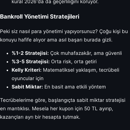
kural 2026'da da geçerliliğini koruyor.
Bankroll Yönetimi Stratejileri
Peki siz nasıl para yönetimi yapıyorsunuz? Çoğu kişi bu
konuyu hafife alıyor ama asıl başarı burada gizli.
%1-2 Stratejisi:
Çok muhafazakâr, ama güvenli
%3-5 Stratejisi:
Orta risk, orta getiri
Kelly Kriteri:
Matematiksel yaklaşım, tecrübeli
oyuncular için
Sabit Miktar:
En basit ama etkili yöntem
Tecrübelerime göre, başlangıçta sabit miktar stratejisi
en mantıklısı. Mesela her kupon için 50 TL ayırıp,
kazançları ayrı bir hesapta tutmak.