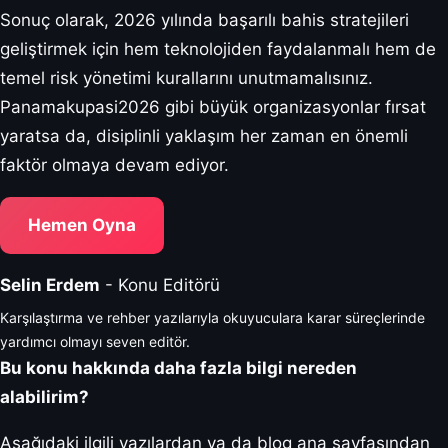
Sonuç olarak, 2026 yılında başarılı bahis stratejileri
geliştirmek için hem teknolojiden faydalanmalı hem de
temel risk yönetimi kurallarını unutmamalısınız.
Panamakupasi2026 gibi büyük organizasyonlar fırsat
yaratsa da, disiplinli yaklaşım her zaman en önemli
faktör olmaya devam ediyor.
Hemen Oyna
Selin Erdem
- Konu Editörü
Karşılaştırma ve rehber yazılarıyla okuyuculara karar süreçlerinde
yardımcı olmayı seven editör.
Bu konu hakkında daha fazla bilgi nereden
alabilirim?
Aşağıdaki ilgili yazılardan ya da blog ana sayfasından