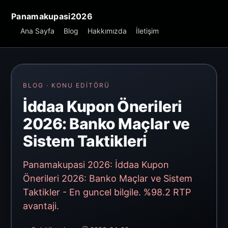
Panamakupasi2026
Ana Sayfa
Blog
Hakkımızda
İletişim
BLOG · KONU EDITÖRÜ
İddaa Kupon Önerileri
2026: Banko Maçlar ve
Sistem Taktikleri
Panamakupasi 2026: İddaa Kupon
Önerileri 2026: Banko Maçlar ve Sistem
Taktikler - En guncel bilgile. %98.2 RTP
avantaji.