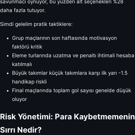
savunmacı oynuyor, bu yüzden alt seçenekleri %28
daha fazla tutuyor.
Simdi gelelim pratik taktiklere:
Grup maçlarının son haftasında motivasyon
faktörü kritik
Eleme turlarında uzatma ve penaltı ihtimali hesaba
katılmalı
Büyük takımlar küçük takımlara karşı ilk yarı -1.5
handikap riskli
Final maçlarında toplam gol sayısı genelde düşük
oluyor
Risk Yönetimi: Para Kaybetmemenin
Sırrı Nedir?