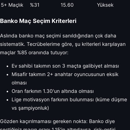
5+ Maçlık
%31
15.60
Yüksek
Banko Maç Seçim Kriterleri
Aslında banko maç seçimi sanıldığından çok daha
sistematik. Tecrübelerime göre, şu kriterleri karşılayan
maçlar %85 oranında tutuyor:
Ev sahibi takımın son 3 maçta galibiyet alması
Misafir takımın 2+ anahtar oyuncusunun eksik
olması
Oran farkının 1.30'un altında olması
Lige motivasyon farkının bulunması (küme düşme
vs şampiyonluk)
Gözden kaçırılmaması gereken nokta: Banko diye
seçtiğiniz maçın oranı 1.15'in altındaysa, risk-getiri