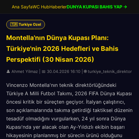
Ana Sayfa
WC Hub
Haberler
DUNYA KUPASI BAHIS YAP →
🇹🇷 Turkiye Ozel
Montella'nın Dünya Kupası Planı:
Türkiye'nin 2026 Hedefleri ve Bahis
Perspektifi (30 Nisan 2026)
👤 Ahmet Yilmaz | 📅 30.04.2026 16:10 | 🌐 turkiye_teknik_direktor
Vincenzo Montella'nın teknik direktörlüğündeki
Türkiye A Milli Futbol Takımı, 2026 FIFA Dünya Kupası
öncesi kritik bir süreçten geçiyor. İtalyan çalıştırıcı,
son açıklamalarında takıma getirdiği taktiksel düzenin
tesadüf olmadığını vurgularken, 24 yıl sonra Dünya
Kupası'nda yer alacak olan Ay-Yıldızlı ekibin başarı
hikayesinin planlanmış bir sürecin ürünü olduğunu