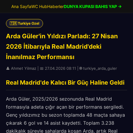
Ana Sayfa
WC Hub
Haberler
DUNYA KUPASI BAHIS YAP →
🇹🇷 Turkiye Ozel
Arda Güler'in Yıldızı Parladı: 27 Nisan
2026 İtibarıyla Real Madrid'deki
İnanılmaz Performansı
👤 Ahmet Yilmaz | 📅 27.04.2026 08:11 | 🌐 turkiye_arda_guler
Real Madrid'de Kalıcı Bir Güç Haline Geldi
Arda Güler, 2025/2026 sezonunda Real Madrid
formasıyla adeta çığır açan bir performans sergiledi.
Genç yıldızımız bu sezon toplamda 48 maçta sahaya
çıkarak 6 gol ve 14 asist kaydetti. Toplam 3.238
dakikalık süreyle sahalarda koşan Arda, artık Real