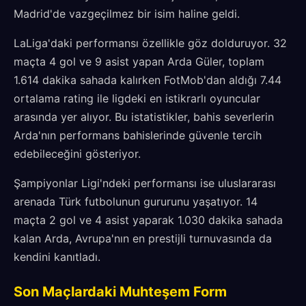
Madrid'de vazgeçilmez bir isim haline geldi.
LaLiga'daki performansı özellikle göz dolduruyor. 32
maçta 4 gol ve 9 asist yapan Arda Güler, toplam
1.614 dakika sahada kalırken FotMob'dan aldığı 7.44
ortalama rating ile ligdeki en istikrarlı oyuncular
arasında yer alıyor. Bu istatistikler, bahis severlerin
Arda'nın performans bahislerinde güvenle tercih
edebileceğini gösteriyor.
Şampiyonlar Ligi'ndeki performansı ise uluslararası
arenada Türk futbolunun gururunu yaşatıyor. 14
maçta 2 gol ve 4 asist yaparak 1.030 dakika sahada
kalan Arda, Avrupa'nın en prestijli turnuvasında da
kendini kanıtladı.
Son Maçlardaki Muhteşem Form