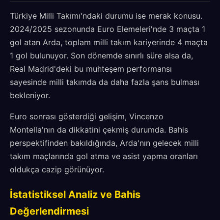
Türkiye Milli Takımı'ndaki durumu ise merak konusu.
2024/2025 sezonunda Euro Elemeleri'nde 3 maçta 1
gol atan Arda, toplam milli takım kariyerinde 4 maçta
1 gol bulunuyor. Son dönemde sınırlı süre alsa da,
Real Madrid'deki bu muhteşem performansı
sayesinde milli takımda da daha fazla şans bulması
bekleniyor.
Euro sonrası gösterdiği gelişim, Vincenzo
Montella'nın da dikkatini çekmiş durumda. Bahis
perspektifinden bakıldığında, Arda'nın gelecek milli
takım maçlarında gol atma ve asist yapma oranları
oldukça cazip görünüyor.
İstatistiksel Analiz ve Bahis
Değerlendirmesi