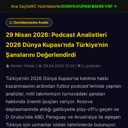
Ana Sayfa
WC Hub
Haberler
DUNYA KUPASI BAHIS YAP →
📈 Derinlemesine Analiz
29 Nisan 2026: Podcast Analistleri
2026 Dünya Kupası'nda Türkiye'nin
Şanslarını Değerlendirdi
👤 Ahmet Yilmaz | 📅 29.04.2026 12:26 | 🌐 tr_podcast
Türkiye'nin 2026 Dünya Kupası'na katılma hakkı
kazanmasının ardından futbol podcast'lerinde yapılan
analizler, milli takımımızın turnuvadaki şansları
hakkında önemli ipuçları veriyor. Kosova
deplasmanında aldığı galibiyetle play-off'u geçen ve
D Grubu'nda ABD, Paraguay ve Avustralya ile eşleşen
Türkiye için uzmanlar iddialı tahminlerde bulunuyor.