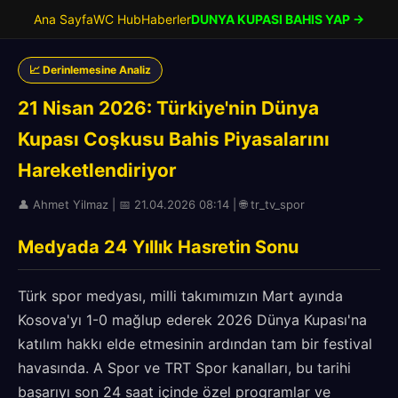
Ana Sayfa
WC Hub
Haberler
DUNYA KUPASI BAHIS YAP →
📈 Derinlemesine Analiz
21 Nisan 2026: Türkiye'nin Dünya
Kupası Coşkusu Bahis Piyasalarını
Hareketlendiriyor
👤 Ahmet Yilmaz | 📅 21.04.2026 08:14 | 🌐 tr_tv_spor
Medyada 24 Yıllık Hasretin Sonu
Türk spor medyası, milli takımımızın Mart ayında
Kosova'yı 1-0 mağlup ederek 2026 Dünya Kupası'na
katılım hakkı elde etmesinin ardından tam bir festival
havasında. A Spor ve TRT Spor kanalları, bu tarihi
başarıyı son 24 saat içinde özel programlar ve