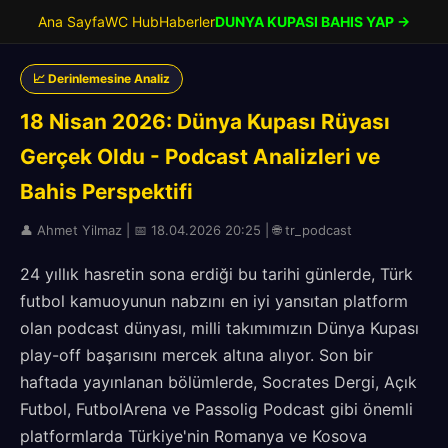
Ana Sayfa
WC Hub
Haberler
DUNYA KUPASI BAHIS YAP →
📈 Derinlemesine Analiz
18 Nisan 2026: Dünya Kupası Rüyası
Gerçek Oldu - Podcast Analizleri ve
Bahis Perspektifi
👤 Ahmet Yilmaz | 📅 18.04.2026 20:25 | 🌐 tr_podcast
24 yıllık hasretin sona erdiği bu tarihi günlerde, Türk
futbol kamuoyunun nabzını en iyi yansıtan platform
olan podcast dünyası, milli takımımızın Dünya Kupası
play-off başarısını mercek altına alıyor. Son bir
haftada yayınlanan bölümlerde, Socrates Dergi, Açık
Futbol, FutbolArena ve Passolig Podcast gibi önemli
platformlarda Türkiye'nin Romanya ve Kosova